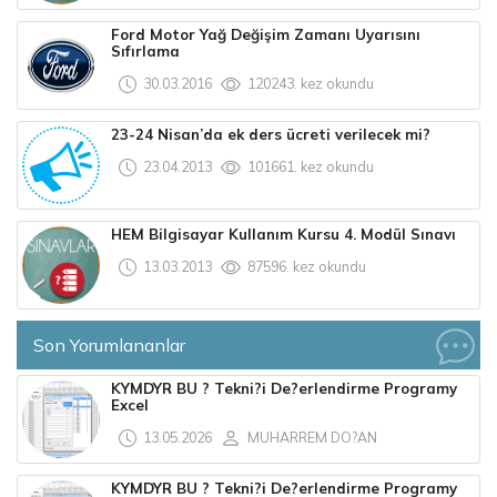
Ford Motor Yağ Değişim Zamanı Uyarısını
Sıfırlama
30.03.2016
120243. kez okundu
23-24 Nisan’da ek ders ücreti verilecek mi?
23.04.2013
101661. kez okundu
HEM Bilgisayar Kullanım Kursu 4. Modül Sınavı
13.03.2013
87596. kez okundu
Son Yorumlananlar
KYMDYR BU ? Tekni?i De?erlendirme Programy
Excel
13.05.2026
MUHARREM DO?AN
KYMDYR BU ? Tekni?i De?erlendirme Programy