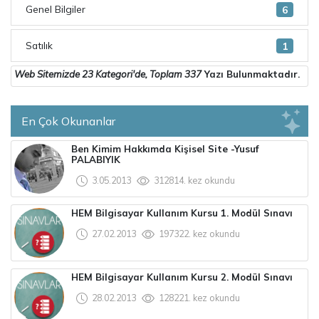
Genel Bilgiler
6
Satılık
1
Web Sitemizde
23 Kategori
'de, Toplam
337
Yazı Bulunmaktadır.
En Çok Okunanlar
Ben Kimim Hakkımda Kişisel Site -Yusuf
PALABIYIK
3.05.2013
312814. kez okundu
HEM Bilgisayar Kullanım Kursu 1. Modül Sınavı
27.02.2013
197322. kez okundu
HEM Bilgisayar Kullanım Kursu 2. Modül Sınavı
28.02.2013
128221. kez okundu