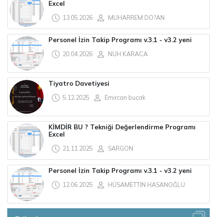
Excel
13.05.2026
MUHARREM DO?AN
Personel İzin Takip Programı v.3.1 - v3.2 yeni
20.04.2026
NUH KARACA
Tiyatro Davetiyesi
5.12.2025
Emircan bucak
KİMDİR BU ? Tekniği Değerlendirme Programı
Excel
21.11.2025
SARGON
Personel İzin Takip Programı v.3.1 - v3.2 yeni
12.06.2025
HÜSAMETTİN HASANOĞLU