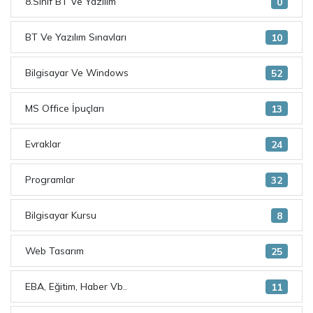
8.Sınıf BT Ve Yazılım
0
BT Ve Yazılım Sınavları
10
Bilgisayar Ve Windows
52
MS Office İpuçları
13
Evraklar
24
Programlar
32
Bilgisayar Kursu
8
Web Tasarım
25
EBA, Eğitim, Haber Vb..
11