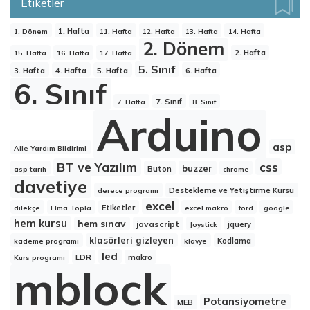
Etiketler
1. Hafta
1. Dönem
11. Hafta
12. Hafta
13. Hafta
14. Hafta
2. Dönem
2. Hafta
15. Hafta
16. Hafta
17. Hafta
5. Sınıf
3. Hafta
4. Hafta
5. Hafta
6. Hafta
6. Sınıf
7. Sınıf
7. Hafta
8. Sınıf
Arduino
asp
Aile Yardım Bildirimi
BT ve Yazılım
css
buzzer
Buton
asp tarih
chrome
davetiye
Destekleme ve Yetiştirme Kursu
derece programı
excel
Etiketler
dilekçe
Elma Topla
excel makro
ford
google
hem kursu
hem sınav
javascript
jquery
Joystick
klasörleri gizleyen
Kodlama
kademe programı
klavye
led
LDR
makro
Kurs programı
mblock
Potansiyometre
MEB