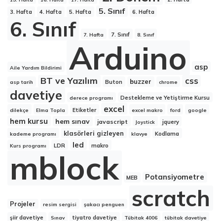
5. Sınıf
3. Hafta
4. Hafta
5. Hafta
6. Hafta
6. Sınıf
7. Sınıf
7. Hafta
8. Sınıf
Arduino
asp
Aile Yardım Bildirimi
BT ve Yazılım
css
buzzer
Buton
asp tarih
chrome
davetiye
Destekleme ve Yetiştirme Kursu
derece programı
excel
Etiketler
dilekçe
Elma Topla
excel makro
ford
google
hem kursu
hem sınav
javascript
jquery
Joystick
klasörleri gizleyen
Kodlama
kademe programı
klavye
led
LDR
makro
Kurs programı
mblock
Potansiyometre
MEB
scratch
Projeler
resim sergisi
şakacı penguen
şiir davetiye
tiyatro davetiye
Sınav
Tübitak 4006
tübitak davetiye