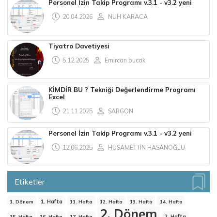
Personel İzin Takip Programı v.3.1 - v3.2 yeni
20.04.2026
NUH KARACA
Tiyatro Davetiyesi
5.12.2025
Emircan bucak
KİMDİR BU ? Tekniği Değerlendirme Programı
Excel
21.11.2025
SARGON
Personel İzin Takip Programı v.3.1 - v3.2 yeni
12.06.2025
HÜSAMETTİN HASANOĞLU
Etiketler
1. Hafta
1. Dönem
11. Hafta
12. Hafta
13. Hafta
14. Hafta
2. Dönem
2. Hafta
15. Hafta
16. Hafta
17. Hafta