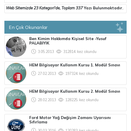
Web Sitemizde
23 Kategori
'de, Toplam
337
Yazı Bulunmaktadır.
En Çok Okunanlar
Ben Kimim Hakkımda Kişisel Site -Yusuf
PALABIYIK
3.05.2013
312814. kez okundu
HEM Bilgisayar Kullanım Kursu 1. Modül Sınavı
27.02.2013
197324. kez okundu
HEM Bilgisayar Kullanım Kursu 2. Modül Sınavı
28.02.2013
128225. kez okundu
Ford Motor Yağ Değişim Zamanı Uyarısını
Sıfırlama
30.03.2016
120283. kez okundu