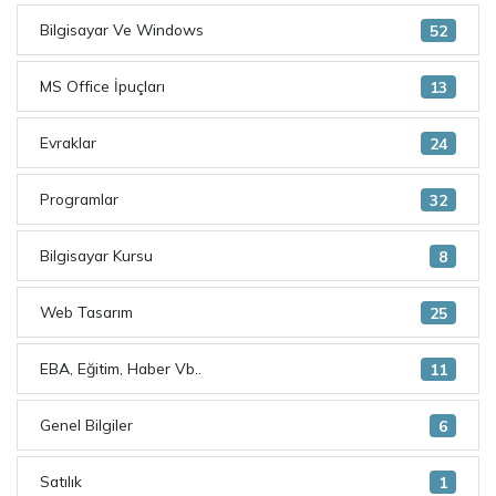
Bilgisayar Ve Windows
52
MS Office İpuçları
13
Evraklar
24
Programlar
32
Bilgisayar Kursu
8
Web Tasarım
25
EBA, Eğitim, Haber Vb..
11
Genel Bilgiler
6
Satılık
1