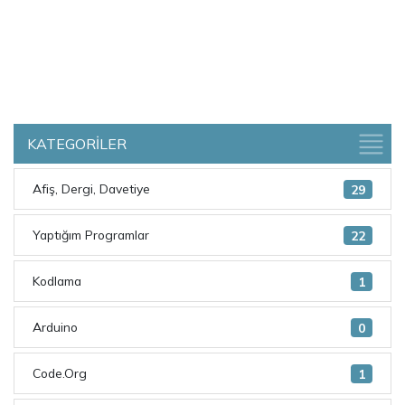
KATEGORİLER
Afiş, Dergi, Davetiye
29
Yaptığım Programlar
22
Kodlama
1
Arduino
0
Code.Org
1