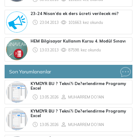
23-24 Nisan’da ek ders ücreti verilecek mi?
23.04.2013
101663. kez okundu
HEM Bilgisayar Kullanım Kursu 4. Modül Sınavı
13.03.2013
87598. kez okundu
Son Yorumlananlar
KYMDYR BU ? Tekni?i De?erlendirme Programy
Excel
13.05.2026
MUHARREM DO?AN
KYMDYR BU ? Tekni?i De?erlendirme Programy
Excel
13.05.2026
MUHARREM DO?AN