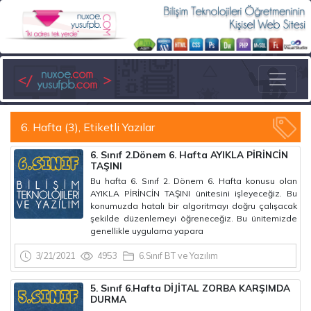
6. Hafta (3), Etiketli Yazılar
6. Sınıf 2.Dönem 6. Hafta AYIKLA PİRİNCİN
TAŞINI
Bu hafta 6. Sınıf 2. Dönem 6. Hafta konusu olan
AYIKLA PİRİNCİN TAŞINI ünitesini işleyeceğiz. Bu
konumuzda hatalı bir algoritmayı doğru çalışacak
şekilde düzenlemeyi öğreneceğiz. Bu ünitemizde
genellikle uygulama yapara
3/21/2021
4953
6.Sınıf BT ve Yazılım
5. Sınıf 6.Hafta DİJİTAL ZORBA KARŞIMDA
DURMA