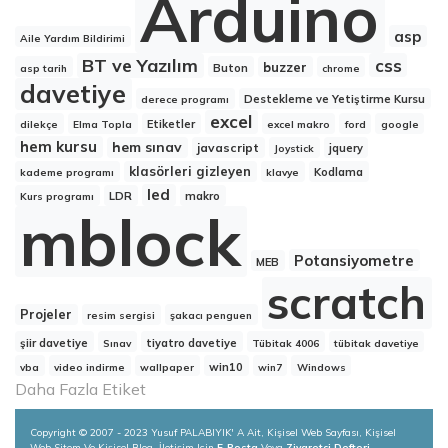
Arduino
asp
Aile Yardım Bildirimi
BT ve Yazılım
css
buzzer
Buton
asp tarih
chrome
davetiye
Destekleme ve Yetiştirme Kursu
derece programı
excel
Etiketler
dilekçe
Elma Topla
excel makro
ford
google
hem kursu
hem sınav
javascript
jquery
Joystick
klasörleri gizleyen
Kodlama
kademe programı
klavye
led
LDR
makro
Kurs programı
mblock
Potansiyometre
MEB
scratch
Projeler
resim sergisi
şakacı penguen
şiir davetiye
tiyatro davetiye
Sınav
Tübitak 4006
tübitak davetiye
win10
vba
video indirme
wallpaper
win7
Windows
Daha Fazla Etiket
Copyright © 2007 - 2023 Yusuf PALABIYIK' A Ait, Kişisel Web Sayfası, Kişisel
Web Sitem Ve Kişisel Blog. İletişim Için
E-Posta
Veya
Ziyaretçi Defteri