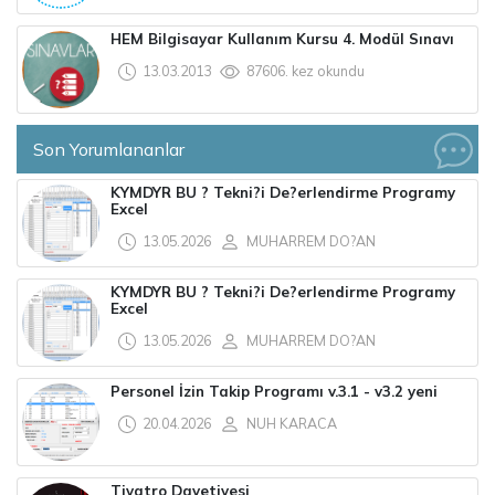
HEM Bilgisayar Kullanım Kursu 4. Modül Sınavı
13.03.2013
87606. kez okundu
Son Yorumlananlar
KYMDYR BU ? Tekni?i De?erlendirme Programy
Excel
13.05.2026
MUHARREM DO?AN
KYMDYR BU ? Tekni?i De?erlendirme Programy
Excel
13.05.2026
MUHARREM DO?AN
Personel İzin Takip Programı v.3.1 - v3.2 yeni
20.04.2026
NUH KARACA
Tiyatro Davetiyesi