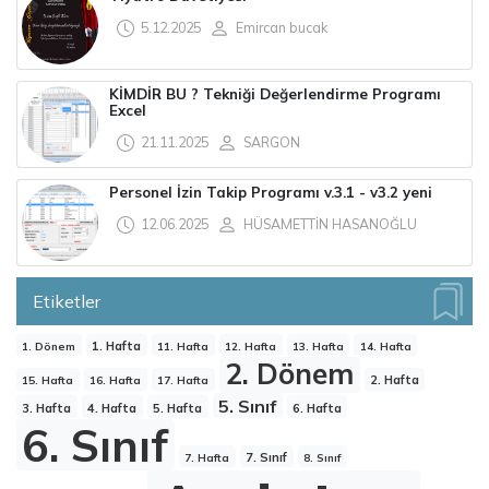
5.12.2025
Emircan bucak
KİMDİR BU ? Tekniği Değerlendirme Programı
Excel
21.11.2025
SARGON
Personel İzin Takip Programı v.3.1 - v3.2 yeni
12.06.2025
HÜSAMETTİN HASANOĞLU
Etiketler
1. Hafta
1. Dönem
11. Hafta
12. Hafta
13. Hafta
14. Hafta
2. Dönem
2. Hafta
15. Hafta
16. Hafta
17. Hafta
5. Sınıf
3. Hafta
4. Hafta
5. Hafta
6. Hafta
6. Sınıf
7. Sınıf
7. Hafta
8. Sınıf