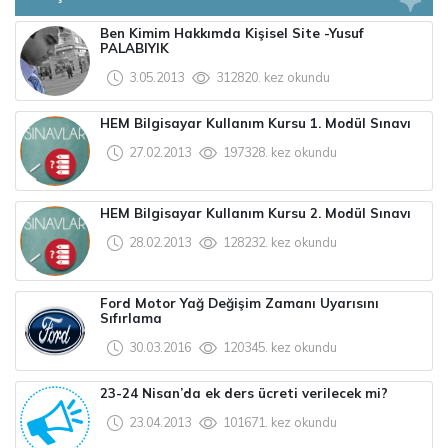
Ben Kimim Hakkımda Kişisel Site -Yusuf
PALABIYIK
3.05.2013
312820. kez okundu
HEM Bilgisayar Kullanım Kursu 1. Modül Sınavı
27.02.2013
197328. kez okundu
HEM Bilgisayar Kullanım Kursu 2. Modül Sınavı
28.02.2013
128232. kez okundu
Ford Motor Yağ Değişim Zamanı Uyarısını
Sıfırlama
30.03.2016
120345. kez okundu
23-24 Nisan’da ek ders ücreti verilecek mi?
23.04.2013
101671. kez okundu