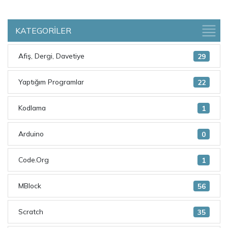
KATEGORİLER
Afiş, Dergi, Davetiye
29
Yaptığım Programlar
22
Kodlama
1
Arduino
0
Code.Org
1
MBlock
56
Scratch
35