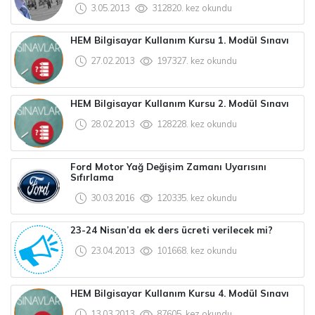
3.05.2013
312820. kez okundu
HEM Bilgisayar Kullanım Kursu 1. Modül Sınavı
27.02.2013
197327. kez okundu
HEM Bilgisayar Kullanım Kursu 2. Modül Sınavı
28.02.2013
128228. kez okundu
Ford Motor Yağ Değişim Zamanı Uyarısını
Sıfırlama
30.03.2016
120335. kez okundu
23-24 Nisan’da ek ders ücreti verilecek mi?
23.04.2013
101668. kez okundu
HEM Bilgisayar Kullanım Kursu 4. Modül Sınavı
13.03.2013
87605. kez okundu