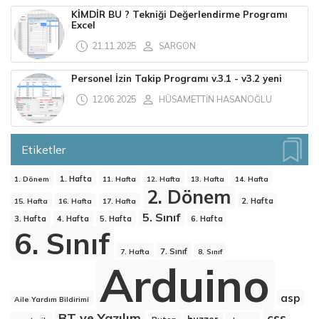
KİMDİR BU ? Tekniği Değerlendirme Programı
Excel
21.11.2025
SARGON
Personel İzin Takip Programı v.3.1 - v3.2 yeni
12.06.2025
HÜSAMETTİN HASANOĞLU
Etiketler
1. Hafta
1. Dönem
11. Hafta
12. Hafta
13. Hafta
14. Hafta
2. Dönem
2. Hafta
15. Hafta
16. Hafta
17. Hafta
5. Sınıf
3. Hafta
4. Hafta
5. Hafta
6. Hafta
6. Sınıf
7. Sınıf
7. Hafta
8. Sınıf
Arduino
asp
Aile Yardım Bildirimi
BT ve Yazılım
css