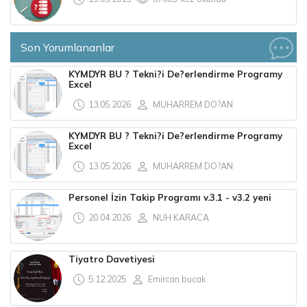
Son Yorumlananlar
KYMDYR BU ? Tekni?i De?erlendirme Programy
Excel
13.05.2026
MUHARREM DO?AN
KYMDYR BU ? Tekni?i De?erlendirme Programy
Excel
13.05.2026
MUHARREM DO?AN
Personel İzin Takip Programı v.3.1 - v3.2 yeni
20.04.2026
NUH KARACA
Tiyatro Davetiyesi
5.12.2025
Emircan bucak