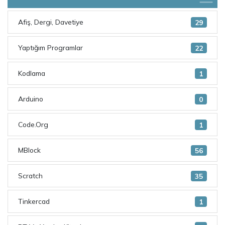
Afiş, Dergi, Davetiye
29
Yaptığım Programlar
22
Kodlama
1
Arduino
0
Code.Org
1
MBlock
56
Scratch
35
Tinkercad
1