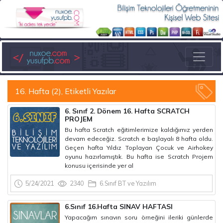
16. Hafta (2), Etiketli Yazılar
6. Sınıf 2. Dönem 16. Hafta SCRATCH
PROJEM
Bu hafta Scratch eğitimlerimize kaldığımız yerden
devam edeceğiz. Scratch e başlayalı 8 hafta oldu.
Geçen hafta Yıldız Toplayan Çocuk ve Airhokey
oyunu hazırlamıştık. Bu hafta ise Scratch Projem
konusu içerisinde yer al
5/24/2021
2340
6.Sınıf BT ve Yazılım
6.Sınıf 16.Hafta SINAV HAFTASI
Yapacağım sınavın soru örneğini ileriki günlerde