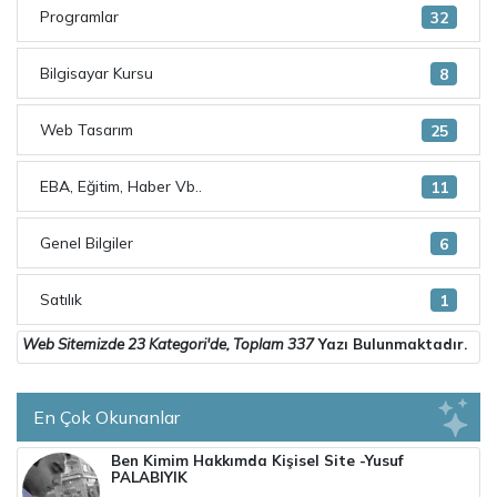
Programlar
32
Bilgisayar Kursu
8
Web Tasarım
25
EBA, Eğitim, Haber Vb..
11
Genel Bilgiler
6
Satılık
1
Web Sitemizde
23 Kategori
'de, Toplam
337
Yazı Bulunmaktadır.
En Çok Okunanlar
Ben Kimim Hakkımda Kişisel Site -Yusuf
PALABIYIK