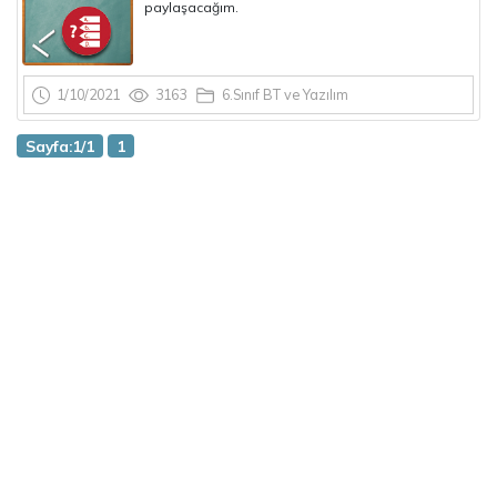
paylaşacağım.
1/10/2021
3163
6.Sınıf BT ve Yazılım
Sayfa:1/1
1